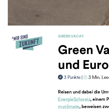
GREEN VACAY
Green Va
und Eur
3
Punkte
|
3
Min. Les
Reisen und dabei die Um
EnergieSchweiz
, einem 
myclimate
, beweisen zw