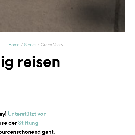
/
/
Home
Stories
Green Vacay
ig reisen
ay!
Unterstützt von
ise der
Stiftung
sourcenschonend geht.