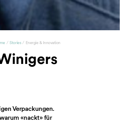
/
/
me
Stories
Energie & Innovation
 Winigers
tigen Verpackungen.
, warum «nackt» für