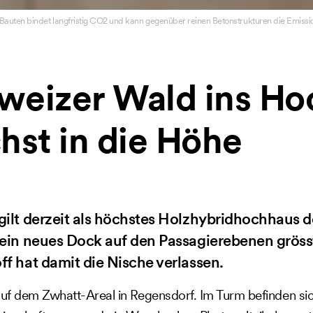
uten bindet langfristig CO2 und kann gegenüber reinen Betonstrukturen die Emissio
eizer Wald ins Ho
hst in die Höhe
gilt derzeit als höchstes Holzhybridhochhaus 
 ein neues Dock auf den Passagierebenen gröss
ff hat damit die Nische verlassen.
auf dem Zwhatt-Areal in Regensdorf. Im Turm befinden s