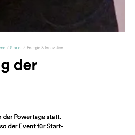
/
/
me
Stories
Energie & Innovation
ng der
 der Powertage statt.
o der Event für Start-