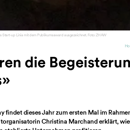
 Start-up Linia mit dem Publikumsaward ausgezeichnet. Foto: ZHAW
Ho
ren die Begeisteru
s»
y findet dieses Jahr zum ersten Mal im Rahmen
torganisatorin Christina Marchand erklärt, wies