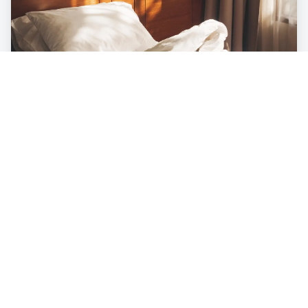
LIFESTYLE
Die Ökobilanz unter der Decke – was
unser Bett mit der Umwelt zu tun hat
3
min