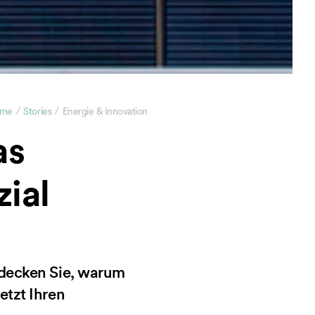
/
/
me
Stories
Energie & Innovation
as
ial
tdecken Sie, warum
etzt Ihren