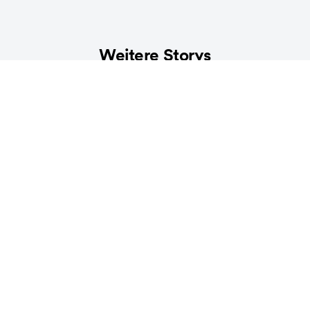
Weitere Storys
LIFESTYLE
Die Ökobilanz unter der Decke – was
unser Bett mit der Umwelt zu tun hat
3
min