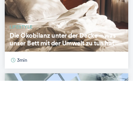
LIFESTYLE
Die Ökobilanz unter der Decke – was
unser Bett mit der Umwelt zu tun hat
3
min
ENERGIE & INNOVATION