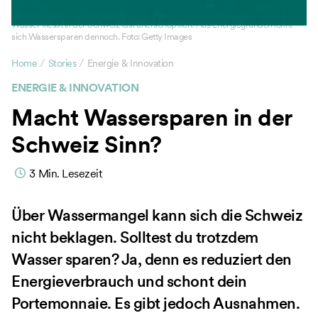
Wasser fliesst in der Schweiz fast unerschöpflich. Aus Energiegründen lohnt
sich Wassersparen dennoch. Foto: Getty Images
/
/
Home
Stories
Energie & Innovation
ENERGIE & INNOVATION
Macht Wassersparen in der
Schweiz Sinn?
3
Min. Lesezeit
Über Wassermangel kann sich die Schweiz
nicht beklagen. Solltest du trotzdem
Wasser sparen? Ja, denn es reduziert den
Energieverbrauch und schont dein
Portemonnaie. Es gibt jedoch Ausnahmen.