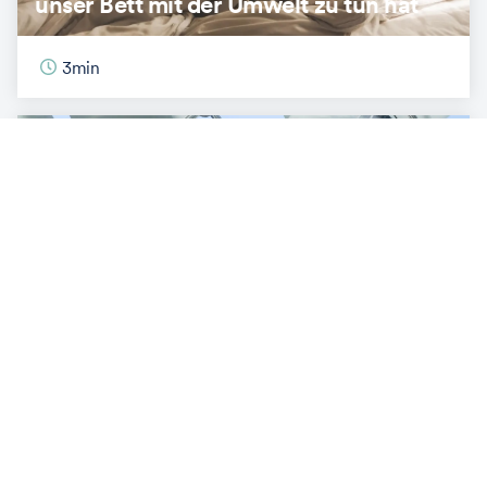
unser Bett mit der Umwelt zu tun hat
3
min
ENERGIE & INNOVATION
So hilft KI im Kampf gegen den
Klimawandel
3
min