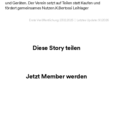
 zu
und Geräten. Der Verein setzt auf Teilen statt Kaufen und
au
fördert gemeinsames Nutzen.K.Bertossi Leihlager
nut
an
Erste Veröffentlichung:
23.12.2025
| Letztes Update:
9.1.2026
Diese Story teilen
Jetzt Member werden