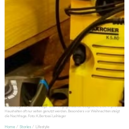
Im Leihlager werden Alltags- und Festgegenstände ausgeliehen, die in privaten
Haushalten oft nur selten genutzt werden. Besonders vor Weihnachten steigt
die Nachfrage. Foto: K.Bertossi Leihlager
/
/
Home
Stories
Lifestyle