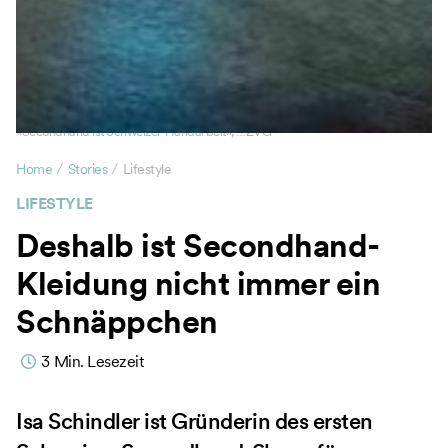
«Secondhand ist Schweizer Handarbeit», …ZVG
/
/
Home
Stories
Lifestyle
LIFESTYLE
Deshalb ist Secondhand-
Kleidung nicht immer ein
Schnäppchen
3
Min. Lesezeit
Isa Schindler ist Gründerin des ersten