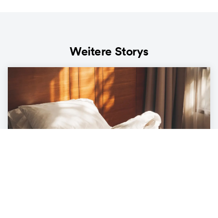
Weitere Storys
LIFESTYLE
Die Ökobilanz unter der Decke – was
unser Bett mit der Umwelt zu tun hat
3
min