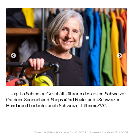
n
… sagt Isa Schindler, Geschäftsführerin des ersten Schweizer
n
Outdoor-Secondhand-Shops «2nd Peak» und «Schweizer
G
Handarbeit bedeutet auch Schweizer Löhne».ZVG
Hi
Hä
be
mö
Erste Veröffentlichung:
24.10.2025
| Letztes Update:
7.11.2025