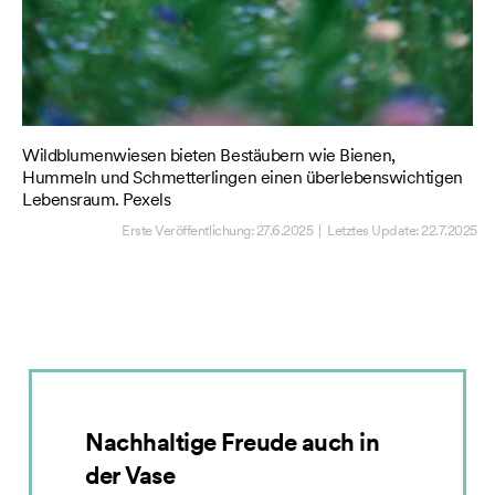
Wildblumenwiesen bieten Bestäubern wie Bienen,
Au
Hummeln und Schmetterlingen einen überlebenswichtigen
so
Lebensraum. Pexels
Erste Veröffentlichung:
27.6.2025
| Letztes Update:
22.7.2025
Nachhaltige Freude auch in
der Vase