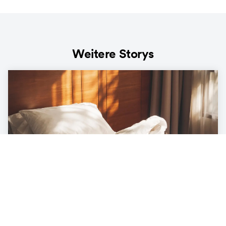
Weitere Storys
LIFESTYLE
Die Ökobilanz unter der Decke – was
unser Bett mit der Umwelt zu tun hat
3
min