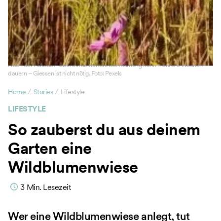
Nach der Aussaat heisst es: abwarten. Die Keimung kann mehrere Wochen
dauern – Giessen ist nicht nötig. Foto: Pexels
/
/
Home
Stories
Lifestyle
LIFESTYLE
So zauberst du aus deinem
Garten eine
Wildblumenwiese
3
Min. Lesezeit
Wer eine Wildblumenwiese anlegt, tut