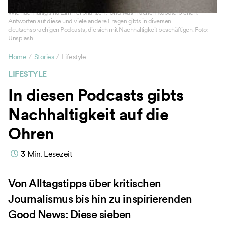
Wie nachhaltig sind Zimmerpflanzen? Und was machen Roboterbienen?
Antworten auf diese und viele andere Fragen gibts in diversen
deutschsprachigen Podcasts, die sich mit Nachhaltigkeit beschäftigen. Foto:
Unsplash
/
/
Home
Stories
Lifestyle
LIFESTYLE
In diesen Podcasts gibts
Nachhaltigkeit auf die
Ohren
3
Min. Lesezeit
Von Alltagstipps über kritischen
Journalismus bis hin zu inspirierenden
Good News: Diese sieben